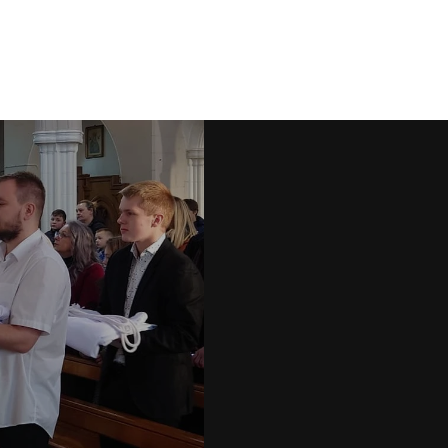
Nowi Słudzy Ołtarza Pańskiego